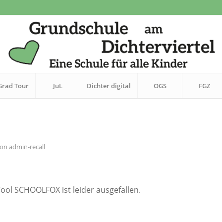
Grad Tour
JüL
Dichter digital
OGS
FGZ
von
admin-recall
ol SCHOOLFOX ist leider ausgefallen.