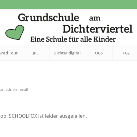
Grad Tour
JüL
Dichter digital
OGS
FGZ
von
admin-recall
ol SCHOOLFOX ist leider ausgefallen.